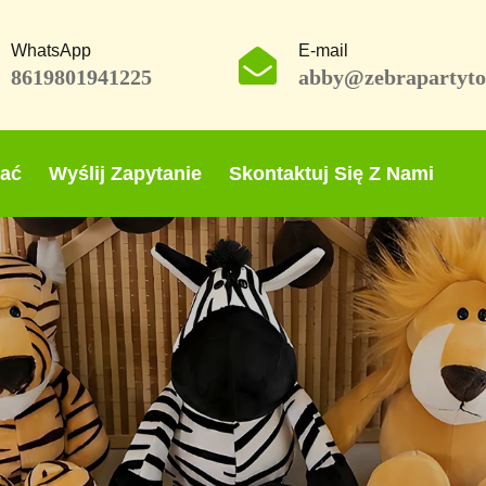
WhatsApp
E-mail
8619801941225
abby@zebrapartyto
rać
Wyślij Zapytanie
Skontaktuj Się Z Nami