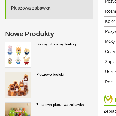
Pozyc
Pluszowa zabawka
Rozm
Kolor
Poży
Nowe Produkty
MOQ
Śliczny pluszowy breling
Orzec
Zapła
Uszcz
Pluszowe breloki
Port
7 -calowa pluszowa zabawka
Zebrap