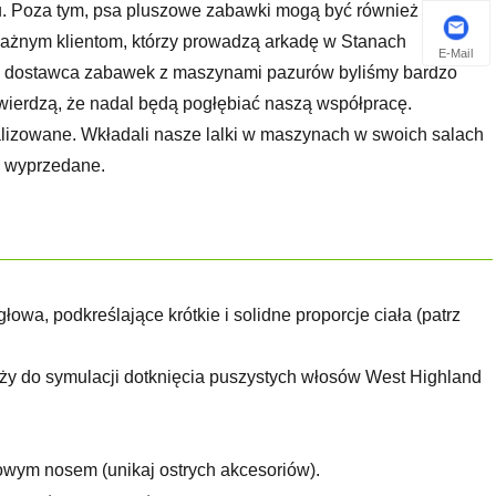
alu. Poza tym, psa pluszowe zabawki mogą być również
ażnym klientom, którzy prowadzą arkadę w Stanach
E-Mail
ko dostawca zabawek z maszynami pazurów byliśmy bardzo
 twierdzą, że nadal będą pogłębiać naszą współpracę.
ualizowane. Wkładali nasze lalki w maszynach w swoich salach
ły wyprzedane.
owa, podkreślające krótkie i solidne proporcje ciała (patrz
służy do symulacji dotknięcia puszystych włosów West Highland
żowym nosem (unikaj ostrych akcesoriów).