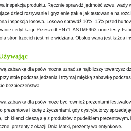
wa inspekcja produktu. Ręcznie sprawdź jędrność szwu, wady 
jące dzieci rozrywanie i gryzienie (takie jak testowanie na rozc
pna inspekcja losowa. Losowo sprawdź 10% -15% przed hurto
wanie certyfikacji. Przeszedł EN71, ASTMF963 i inne testy. Fabr
rola stron trzecich jest mile widziana. Obsługiwana jest każda in
Używając
wą zabawkę dla psów można uznać za najbliższy towarzysz dz
przy stole podczas jedzenia i trzymaj miękką zabawkę podczas
ie bezpieczeństwa.
wa zabawka dla psów może być również prezentami festiwalow
o prezentowe i kartę z życzeniami, gdy dystrybutorzy sprzedaj
e, ich klienci cieszą się z produktów z pudełkiem prezentowym
czne, prezenty z okazji Dnia Matki, prezenty walentynkowe.