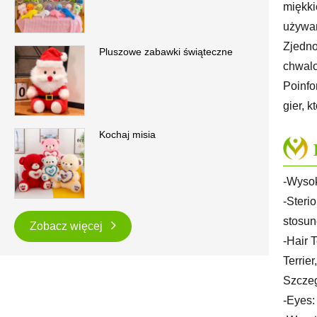
miękki
używan
Zjedno
Pluszowe zabawki świąteczne
chwalo
Poinfo
gier, 
Kochaj misia
-Wysok
-Steri
stosun
Zobacz więcej
-Hair 
Terrier
Szczeg
-Eyes: