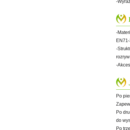
-Wyraż
-Mater
EN71-3
-Struk
rozryw
-Akces
Po pie
Zapewn
Po dru
do wys
Po trz