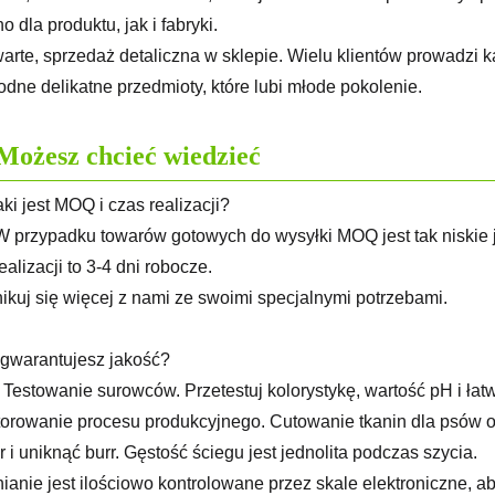
 dla produktu, jak i fabryki.
arte, sprzedaż detaliczna w sklepie. Wielu klientów prowadzi
odne delikatne przedmioty, które lubi młode pokolenie.
Możesz chcieć wiedzieć
ki jest MOQ i czas realizacji?
W przypadku towarów gotowych do wysyłki MOQ jest tak niskie 
alizacji to 3-4 dni robocze.
kuj się więcej z nami ze swoimi specjalnymi potrzebami.
 gwarantujesz jakość?
- Testowanie surowców. Przetestuj kolorystykę, wartość pH i ła
torowanie procesu produkcyjnego. Cutowanie tkanin dla psów 
r i uniknąć burr. Gęstość ściegu jest jednolita podczas szycia.
ianie jest ilościowo kontrolowane przez skale elektroniczne, 