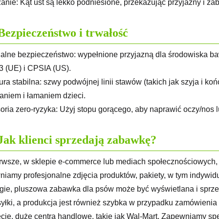
anie: Kąt ust są lekko podniesione, przekazując przyjazny i z
Bezpieczeństwo i trwałość
ialne bezpieczeństwo: wypełnione przyjazną dla środowiska b
 (UE) i CPSIA (US).
tura stabilna: szwy podwójnej linii stawów (takich jak szyja i k
aniem i łamaniem dzieci.
oria zero-ryzyka: Użyj stopu gorącego, aby naprawić oczy/nos 
Jak klienci sprzedają zabawkę?
rwsze, w sklepie e-commerce lub mediach społecznościowych, ta
iamy profesjonalne zdjęcia produktów, pakiety, w tym indywidua
gie, pluszowa zabawka dla psów może być wyświetlana i spr
yłki, a produkcja jest również szybka w przypadku zamówieni
ecie, duże centra handlowe, takie jak Wal-Mart. Zapewniamy spe