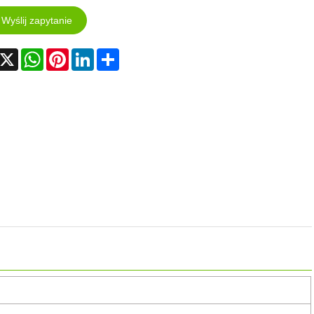
Wyślij zapytanie
acebook
X
WhatsApp
Pinterest
LinkedIn
Share