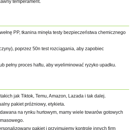
abawny temperament.
awełnę PP, tkanina minęła testy bezpieczeństwa chemicznego
ończyny), poprzez 50n test rozciągania, aby zapobiec
lub pełny proces haftu, aby wyeliminować ryzyko upadku.
kich jak Tiktok, Temu, Amazon, Lazada i tak dalej.
lny pakiet próżniowy, etykieta.
zedawana na rynku hurtowym, mamy wiele towarów gotowych
a masowego.
rsonalizowany pakiet i przyjmujemy kontrolę innych firm