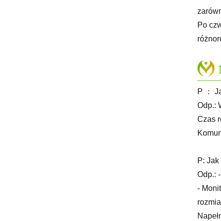
zarówno
Po czw
różnor
P ： Ja
Odp.: 
Czas re
Komuni
P: Jak
Odp.: 
- Moni
rozmia
Napełn