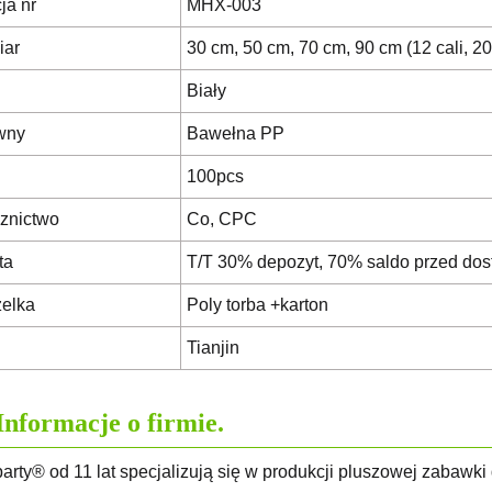
ja nr
MHX-003
iar
30 cm, 50 cm, 70 cm, 90 cm (12 cali, 20 c
Biały
wny
Bawełna PP
100pcs
znictwo
Co, CPC
ta
T/T 30% depozyt, 70% saldo przed do
elka
Poly torba +karton
Tianjin
Informacje o firmie.
arty® od 11 lat specjalizują się w produkcji pluszowej zabawki