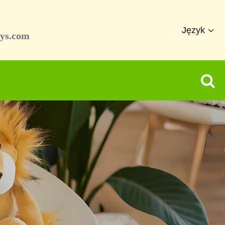
Język
ys.com