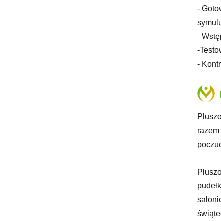
- Goto
symulu
- Wstę
-Testo
- Kont
Pluszo
razem 
poczuc
Pluszo
pudełk
saloni
świąte