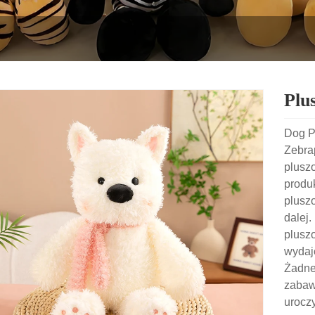
Plu
Dog P
Zebrap
plusz
produk
pluszo
dalej
pluszo
wydaj
Żadne 
zabawc
uroczy