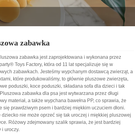
szowa zabawka
luszowa zabawka jest zaprojektowana i wykonana przez
arty® Toys Factory, która od 11 lat specjalizuje się w
owych zabawkach. Jesteśmy wypchanym dostawcą zwierząt, a
tami, które produkowaliśmy, to głównie pluszowe zwierzęta,
we poduszki, koce poduszki, składana sofa dla dzieci i tak
. Pluszowa zabawka dla psa jest wytwarzana przez długi
wy materiał, a także wypchana bawełna PP, co sprawia, że ​​
e się prawdziwym psem i bardziej miękkim uczuciem dłoni.
dziecko nie może oprzeć się tak uroczej i miękkiej pluszowej
e. Różowy zdejmowany szalik sprawia, że ​​jest bardziej
 i uroczy.