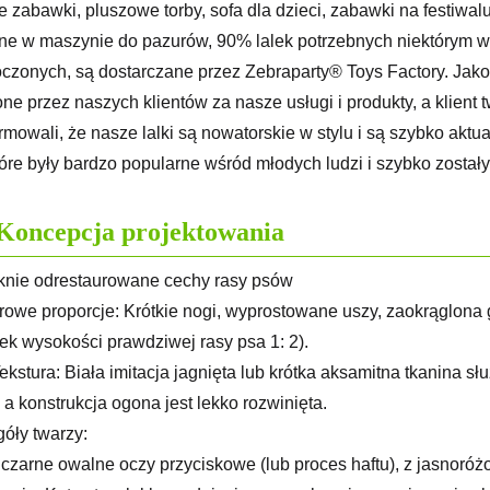
e zabawki, pluszowe torby, sofa dla dzieci, zabawki na festiw
e w maszynie do pazurów, 90% lalek potrzebnych niektórym w
czonych, są dostarczane przez Zebraparty® Toys Factory. Ja
ne przez naszych klientów za nasze usługi i produkty, a klient
rmowali, że nasze lalki są nowatorskie w stylu i są szybko akt
które były bardzo popularne wśród młodych ludzi i szybko zosta
Koncepcja projektowania
nie odrestaurowane cechy rasy psów
orowe proporcje: Krótkie nogi, wyprostowane uszy, zaokrąglona gł
ek wysokości prawdziwej rasy psa 1: 2).
Tekstura: Biała imitacja jagnięta lub krótka aksamitna tkanina 
, a konstrukcja ogona jest lekko rozwinięta.
óły twarzy:
 czarne owalne oczy przyciskowe (lub proces haftu), z jasnoró