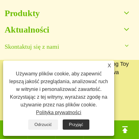
Produkty
Aktualności
Skontaktuj się z nami
Prawa autorskie © 2025 Baoding Yuankang Toy
X
Manufacturing Co., Ltd. Wszelkie prawa
Używamy plików cookie, aby zapewnić
zastrzeżone.
lepszą jakość przeglądania, analizować ruch
w witrynie i personalizować zawartość.
Links
Sitemap
RSS
XML
Korzystając z tej witryny, wyrażasz zgodę na
używanie przez nas plików cookie.
Polityka prywatności
Polityka prywatności
Odrzucić
Przyjąć




