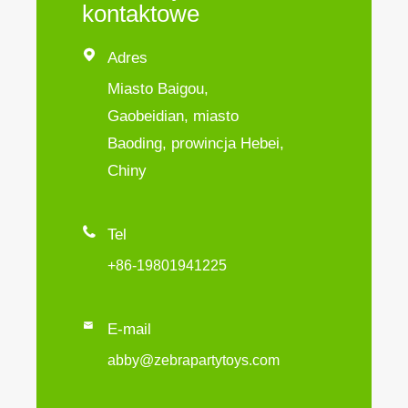
kontaktowe

Adres
Miasto Baigou,
Gaobeidian, miasto
Baoding, prowincja Hebei,
Chiny

Tel
+86-19801941225

E-mail
abby@zebrapartytoys.com