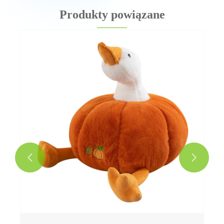
Produkty powiązane
Pluszowy miękki brelok do zabawy
Zobacz więcej >>

