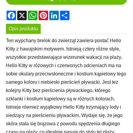
Facebook
X
WhatsApp
Pinterest
LinkedIn
Share
Opis produktu
Ten wypchany brelok do zwierząt zawiera postać Hello
Kitty z hawajskim motywem. Istnieją cztery różne style,
wszystkie przedstawiające wizerunek wakacji na plaży.
Hello Kitty w różowych i czerwonych odcieniach ma na
sobie okulary przeciwsłoneczne i kostium kąpielowy tego
samego koloru i niebieski pierścień pływacki. Jest też
kolejny Kitty bez pierścienia pływackiego, którego
szklanki i kostium kąpielowy są w różnych kolorach.
Istnieje również wyjątkowy Hello Kitty trzymający lody i
siedzący na pierścieniu pływackim. Wydaje się, że jego
skóra stała się brązowa z powodu spędzenia długiego
czasu na plaży, co idealnie pasuje do stylu tej plaży.