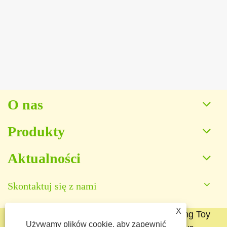
Jak LED Pluszowe zabawki przekształcają
obdarowanie?
Zobacz więcej >>
O nas
Produkty
Aktualności
Skontaktuj się z nami
X
Prawa autorskie © 2025 Baoding Yuankang Toy
Używamy plików cookie, aby zapewnić