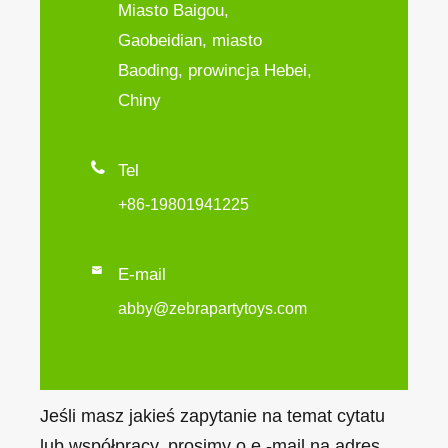
Miasto Baigou,
Gaobeidian, miasto
Baoding, prowincja Hebei,
Chiny

Tel
+86-19801941225

E-mail
abby@zebrapartytoys.com
Jeśli masz jakieś zapytanie na temat cytatu
lub współpracy, prosimy o e -mail na adres