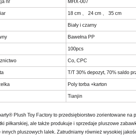
ja nr
MHX-007
iar
18 cm 、 24 cm 、 35 cm
Biały i czarny
wny
Bawełna PP
100pcs
znictwo
Co, CPC
ta
T/T 30% depozyt, 70% saldo p
elka
Poly torba +karton
Tianjin
arty® Plush Toy Factory to przedsiębiorstwo zorientowane na p
ki piłkarskiej, ale także produkuje i sprzedaje pluszowe zabawk
e innych pluszowych lalek. Zatrudniamy również wysokiej jakoś