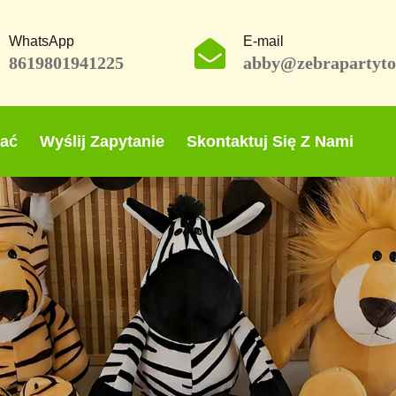
WhatsApp
E-mail
8619801941225
abby@zebrapartyto
rać
Wyślij Zapytanie
Skontaktuj Się Z Nami