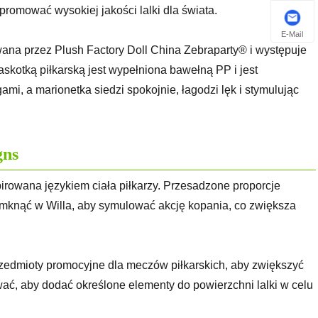
ramy się promować wysokiej jakości lalki dla świata.
E-Mail
ana przez Plush Factory Doll China Zebraparty® i występuje
skotką piłkarską jest wypełniona bawełną PP i jest
mi, a marionetka siedzi spokojnie, łagodzi lęk i stymulując
gns
spirowana językiem ciała piłkarzy. Przesadzone proporcje
amknąć w Willa, aby symulować akcję kopania, co zwiększa
rzedmioty promocyjne dla meczów piłkarskich, aby zwiększyć
ać, aby dodać określone elementy do powierzchni lalki w celu