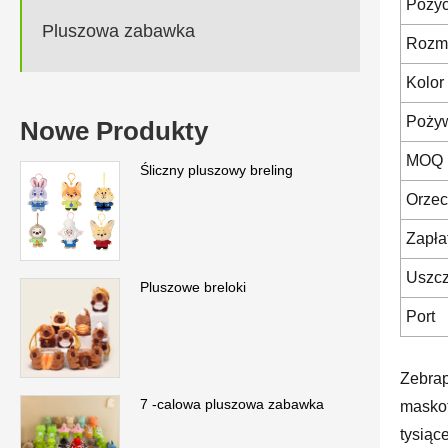
Pozyc
Pluszowa zabawka
Rozm
Kolor
Poży
Nowe Produkty
MOQ
Śliczny pluszowy breling
Orzec
Zapła
Uszcz
Pluszowe breloki
Port
Zebrap
7 -calowa pluszowa zabawka
maskot
tysiąc