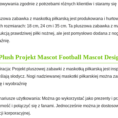
sowywania zgodnie z potrzebami różnych klientów i sta
szowa zabawka z maskotką piłkarską jest produkowana i hurtow
ch rozmiarach: 18 cm, 24 cm i 35 cm. Ta pluszowa zabawka z ma
ukcją prawdziwej piłki nożnej, ale jest pomysłowo dodana z noga
źnię.
Plush Projekt Mascot Football Mascot Desi
piracja: Projekt pluszowej zabawki z maskotką piłkarską jest in
ślają słodycz. Nogi nadziewanej maskotki piłkarskiej można z
 i wyobraźnię
nariusze użytkowania: Można go wykorzystać jako prezenty i p
rność i połączyć się z fanami. Jednocześnie można je dostosow
ji korporacyjnej.