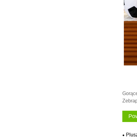
Gorące
Zebrap
Pow
Plus