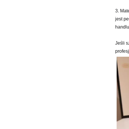
3. Mat
jest p
handlu
Jeśli 
profes