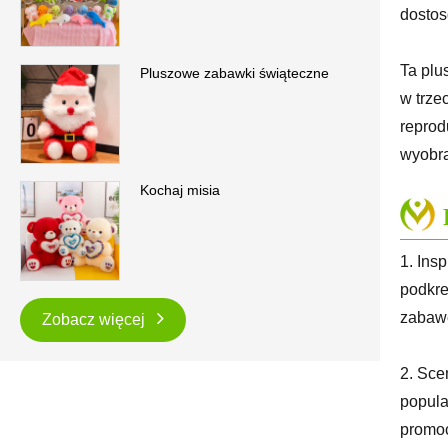
dosto
Ta plu
Pluszowe zabawki świąteczne
w trze
reprod
wyobra
Kochaj misia
1. Ins
podkre
zabawę
Zobacz więcej
2. Sce
popula
promoc