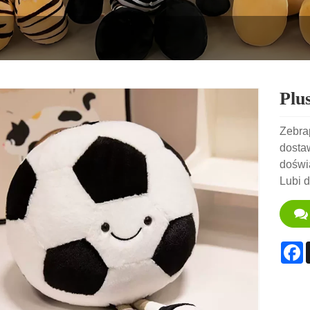
Plu
Zebra
dostaw
doświa
Lubi 
F