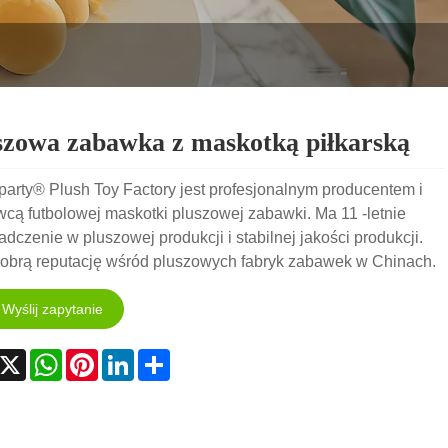
szowa zabawka z maskotką piłkarską
party® Plush Toy Factory jest profesjonalnym producentem i
cą futbolowej maskotki pluszowej zabawki. Ma 11 -letnie
dczenie w pluszowej produkcji i stabilnej jakości produkcji.
dobrą reputację wśród pluszowych fabryk zabawek w Chinach.
Wyślij zapytanie
acebook
X
WhatsApp
Pinterest
LinkedIn
Share