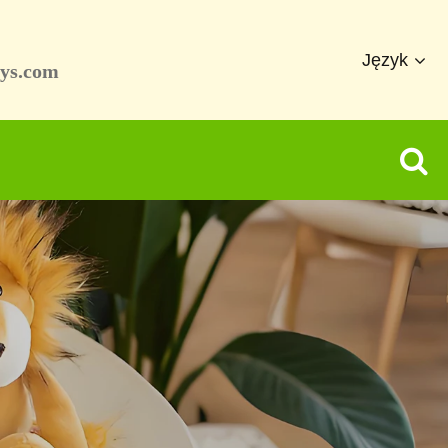
Język
ys.com