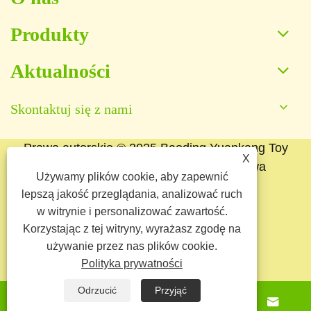
Produkty
Aktualności
Skontaktuj się z nami
Prawa autorskie © 2025 Baoding Yuankang Toy
X
Manufacturing Co., Ltd. Wszelkie prawa
Używamy plików cookie, aby zapewnić
zastrzeżone.
lepszą jakość przeglądania, analizować ruch
Links
Sitemap
RSS
XML
w witrynie i personalizować zawartość.
Korzystając z tej witryny, wyrażasz zgodę na
używanie przez nas plików cookie.
Polityka prywatności
Polityka prywatności
Odrzucić
Przyjąć



