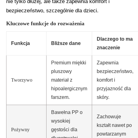
nie tylko dłużej, ale także zapewnia komfort i
bezpieczeństwo, szczególnie dla dzieci.
Kluczowe funkcje do rozważenia
Dlaczego to ma
Funkcja
Bliższe dane
znaczenie
Premium miękki
Zapewnia
pluszowy
bezpieczeństwo,
Tworzywo
materiał z
komfort i
hipoalergicznym
przyjazność dla
farszem.
skóry.
Bawełna PP o
Zachowuje
wysokiej
kształt nawet po
Pożywny
gęstości dla
powtarzanym