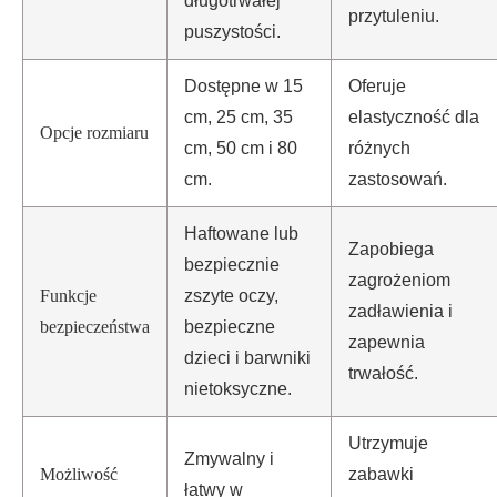
długotrwałej
przytuleniu.
puszystości.
Dostępne w 15
Oferuje
cm, 25 cm, 35
elastyczność dla
Opcje rozmiaru
cm, 50 cm i 80
różnych
cm.
zastosowań.
Haftowane lub
Zapobiega
bezpiecznie
zagrożeniom
Funkcje
zszyte oczy,
zadławienia i
bezpieczeństwa
bezpieczne
zapewnia
dzieci i barwniki
trwałość.
nietoksyczne.
Utrzymuje
Zmywalny i
Możliwość
zabawki
łatwy w